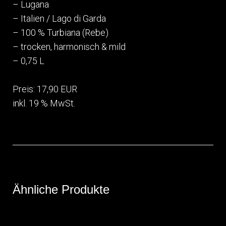
– Lugana
– Italien / Lago di Garda
– 100 % Turbiana (Rebe)
– trocken, harmonisch & mild
– 0,75 L
⁣ ⁣ ⁣⁣⁣⁣⁣
⁣⁣⁣⁣⁣⁣⁣⁣⁣⁣Preis: 17,90 EUR⁣⁣⁣⁣⁣⁣
inkl. 19 % MwSt.⁣
Ähnliche Produkte